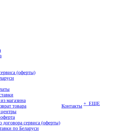
а
а
сервиса (оферты)
ларуси
латы
ставки
из магазина
+ ЕЩЕ
зврат товара
Контакты
 центры
 оферта
 договора сервиса (оферты)
тавки по Беларуси