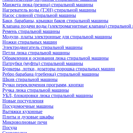
Манжета люка (резина) стиральной машины
Нагреватель воды (ТЭН) стиральной машины
Насос сливной стиральной машины
Баки, барабаны, крышки баков стиральной машины
Клапана подачи воды (электромагнитные клапана) стирально
Ремень стиральной машины
Модули, платы электронные для стиральной машины
Ножки стиральных машин
Электродвигатель стиральной машины
Петли люка стиральной машины
Обрамления и основания люка стиральной машины
Патрубки (муфты) стиральной машины
Бункеры, лотки, дозаторы порошка стиральных машин
Ребро барабана (гребенка) стиральной машины
Шкив стиральной машины
Ручки переключения программ, кнопки
Ручка люка стиральной машины
УБЛ, блокировки люка стиральной машины
Новые поступления
Посудомоечные машины
Вытяжки кухонные
Плиты и духовые шкафы
Микроволновые печи
Посуда
Сковородки