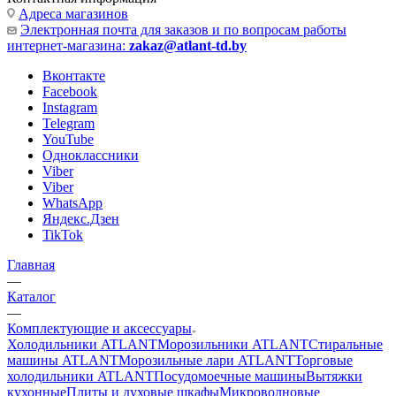
Адреса магазинов
Электронная почта для заказов и по вопросам работы
интернет-магазина:
zakaz@atlant-td.by
Вконтакте
Facebook
Instagram
Telegram
YouTube
Одноклассники
Viber
Viber
WhatsApp
Яндекс.Дзен
TikTok
Главная
—
Каталог
—
Комплектующие и аксессуары
Холодильники ATLANT
Морозильники ATLANT
Стиральные
машины ATLANT
Морозильные лари ATLANT
Торговые
холодильники ATLANT
Посудомоечные машины
Вытяжки
кухонные
Плиты и духовые шкафы
Микроволновые