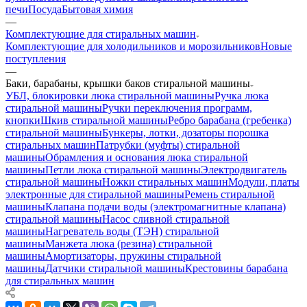
печи
Посуда
Бытовая химия
—
Комплектующие для стиральных машин
Комплектующие для холодильников и морозильников
Новые
поступления
—
Баки, барабаны, крышки баков стиральной машины
УБЛ, блокировки люка стиральной машины
Ручка люка
стиральной машины
Ручки переключения программ,
кнопки
Шкив стиральной машины
Ребро барабана (гребенка)
стиральной машины
Бункеры, лотки, дозаторы порошка
стиральных машин
Патрубки (муфты) стиральной
машины
Обрамления и основания люка стиральной
машины
Петли люка стиральной машины
Электродвигатель
стиральной машины
Ножки стиральных машин
Модули, платы
электронные для стиральной машины
Ремень стиральной
машины
Клапана подачи воды (электромагнитные клапана)
стиральной машины
Насос сливной стиральной
машины
Нагреватель воды (ТЭН) стиральной
машины
Манжета люка (резина) стиральной
машины
Амортизаторы, пружины стиральной
машины
Датчики стиральной машины
Крестовины барабана
для стиральных машин