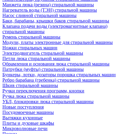
Манжета люка (резина) стиральной машины
Нагреватель воды (ТЭН) стиральной машины
Насос сливной стиральной машины
Баки, барабаны, крышки баков стиральной машины
Клапана подачи воды (электромагнитные клапана)
стиральной машины
Ремень стиральной машины
Модули, платы электронные для стиральной машины
Ножки стиральных машин
Электродвигатель стиральной машины
Петли люка стиральной машины
Обрамления и основания люка стиральной машины
Патрубки (муфты) стиральной машины
Бункеры, лотки, дозаторы порошка стиральных машин
Ребро барабана (гребенка) стиральной машины
Шкив стиральной машины
Ручки переключения программ, кнопки
Ручка люка стиральной машины
УБЛ, блокировки люка стиральной машины
Новые поступления
Посудомоечные машины
Вытяжки кухонные
Плиты и духовые шкафы
Микроволновые печи
Посуда