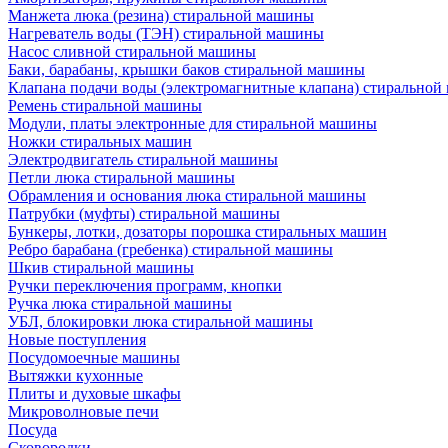
Манжета люка (резина) стиральной машины
Нагреватель воды (ТЭН) стиральной машины
Насос сливной стиральной машины
Баки, барабаны, крышки баков стиральной машины
Клапана подачи воды (электромагнитные клапана) стирально
Ремень стиральной машины
Модули, платы электронные для стиральной машины
Ножки стиральных машин
Электродвигатель стиральной машины
Петли люка стиральной машины
Обрамления и основания люка стиральной машины
Патрубки (муфты) стиральной машины
Бункеры, лотки, дозаторы порошка стиральных машин
Ребро барабана (гребенка) стиральной машины
Шкив стиральной машины
Ручки переключения программ, кнопки
Ручка люка стиральной машины
УБЛ, блокировки люка стиральной машины
Новые поступления
Посудомоечные машины
Вытяжки кухонные
Плиты и духовые шкафы
Микроволновые печи
Посуда
Сковородки