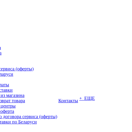
а
а
сервиса (оферты)
ларуси
латы
ставки
из магазина
+ ЕЩЕ
зврат товара
Контакты
 центры
 оферта
 договора сервиса (оферты)
тавки по Беларуси