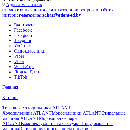
Адреса магазинов
Электронная почта для заказов и по вопросам работы
интернет-магазина:
zakaz@atlant-td.by
Вконтакте
Facebook
Instagram
Telegram
YouTube
Одноклассники
Viber
Viber
WhatsApp
Яндекс.Дзен
TikTok
Главная
—
Каталог
—
Торговые холодильники ATLANT
Холодильники ATLANT
Морозильники ATLANT
Стиральные
машины ATLANT
Морозильные лари
ATLANT
Комплектующие и аксессуары
Посудомоечные
машины
Вытяжки кухонные
Плиты и духовые