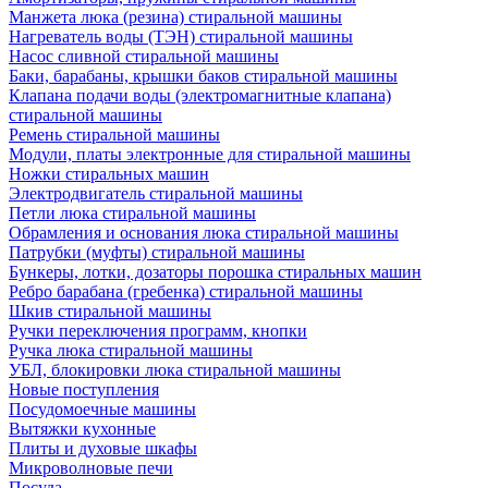
Манжета люка (резина) стиральной машины
Нагреватель воды (ТЭН) стиральной машины
Насос сливной стиральной машины
Баки, барабаны, крышки баков стиральной машины
Клапана подачи воды (электромагнитные клапана)
стиральной машины
Ремень стиральной машины
Модули, платы электронные для стиральной машины
Ножки стиральных машин
Электродвигатель стиральной машины
Петли люка стиральной машины
Обрамления и основания люка стиральной машины
Патрубки (муфты) стиральной машины
Бункеры, лотки, дозаторы порошка стиральных машин
Ребро барабана (гребенка) стиральной машины
Шкив стиральной машины
Ручки переключения программ, кнопки
Ручка люка стиральной машины
УБЛ, блокировки люка стиральной машины
Новые поступления
Посудомоечные машины
Вытяжки кухонные
Плиты и духовые шкафы
Микроволновые печи
Посуда