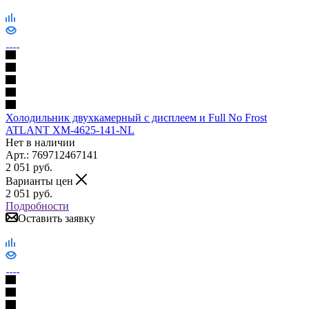
Холодильник двухкамерный с дисплеем и Full No Frost
ATLANT ХМ-4625-141-NL
Нет в наличии
Арт.: 769712467141
2 051
руб.
Варианты цен
2 051
руб.
Подробности
Оставить заявку