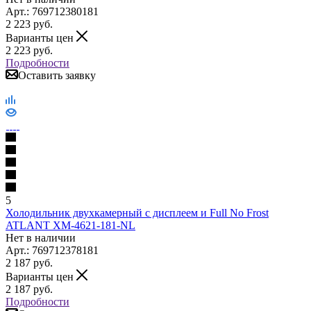
Арт.: 769712380181
2 223
руб.
Варианты цен
2 223
руб.
Подробности
Оставить заявку
5
Холодильник двухкамерный с дисплеем и Full No Frost
ATLANT ХМ-4621-181-NL
Нет в наличии
Арт.: 769712378181
2 187
руб.
Варианты цен
2 187
руб.
Подробности