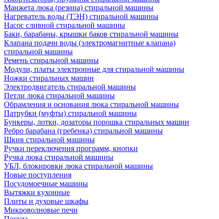
Манжета люка (резина) стиральной машины
Нагреватель воды (ТЭН) стиральной машины
Насос сливной стиральной машины
Баки, барабаны, крышки баков стиральной машины
Клапана подачи воды (электромагнитные клапана)
стиральной машины
Ремень стиральной машины
Модули, платы электронные для стиральной машины
Ножки стиральных машин
Электродвигатель стиральной машины
Петли люка стиральной машины
Обрамления и основания люка стиральной машины
Патрубки (муфты) стиральной машины
Бункеры, лотки, дозаторы порошка стиральных машин
Ребро барабана (гребенка) стиральной машины
Шкив стиральной машины
Ручки переключения программ, кнопки
Ручка люка стиральной машины
УБЛ, блокировки люка стиральной машины
Новые поступления
Посудомоечные машины
Вытяжки кухонные
Плиты и духовые шкафы
Микроволновые печи
Посуда