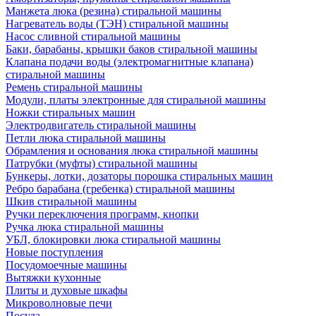
Манжета люка (резина) стиральной машины
Нагреватель воды (ТЭН) стиральной машины
Насос сливной стиральной машины
Баки, барабаны, крышки баков стиральной машины
Клапана подачи воды (электромагнитные клапана)
стиральной машины
Ремень стиральной машины
Модули, платы электронные для стиральной машины
Ножки стиральных машин
Электродвигатель стиральной машины
Петли люка стиральной машины
Обрамления и основания люка стиральной машины
Патрубки (муфты) стиральной машины
Бункеры, лотки, дозаторы порошка стиральных машин
Ребро барабана (гребенка) стиральной машины
Шкив стиральной машины
Ручки переключения программ, кнопки
Ручка люка стиральной машины
УБЛ, блокировки люка стиральной машины
Новые поступления
Посудомоечные машины
Вытяжки кухонные
Плиты и духовые шкафы
Микроволновые печи
Посуда