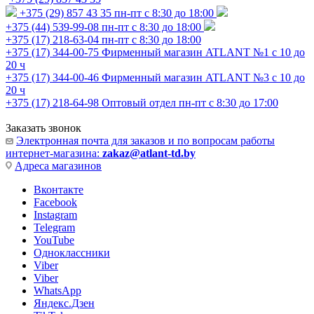
+375 (29) 857 43 35
пн-пт с 8:30 до 18:00
+375 (44) 539-99-08
пн-пт с 8:30 до 18:00
+375 (17) 218-63-04
пн-пт с 8:30 до 18:00
+375 (17) 344-00-75
Фирменный магазин ATLANT №1 с 10 до
20 ч
+375 (17) 344-00-46
Фирменный магазин ATLANT №3 с 10 до
20 ч
+375 (17) 218-64-98
Оптовый отдел пн-пт с 8:30 до 17:00
Заказать звонок
Электронная почта для заказов и по вопросам работы
интернет-магазина:
zakaz@atlant-td.by
Адреса магазинов
Вконтакте
Facebook
Instagram
Telegram
YouTube
Одноклассники
Viber
Viber
WhatsApp
Яндекс.Дзен