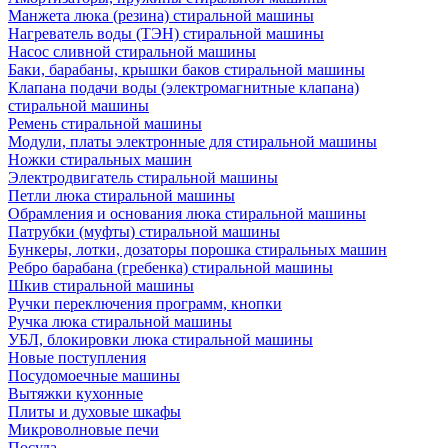
Манжета люка (резина) стиральной машины
Нагреватель воды (ТЭН) стиральной машины
Насос сливной стиральной машины
Баки, барабаны, крышки баков стиральной машины
Клапана подачи воды (электромагнитные клапана)
стиральной машины
Ремень стиральной машины
Модули, платы электронные для стиральной машины
Ножки стиральных машин
Электродвигатель стиральной машины
Петли люка стиральной машины
Обрамления и основания люка стиральной машины
Патрубки (муфты) стиральной машины
Бункеры, лотки, дозаторы порошка стиральных машин
Ребро барабана (гребенка) стиральной машины
Шкив стиральной машины
Ручки переключения программ, кнопки
Ручка люка стиральной машины
УБЛ, блокировки люка стиральной машины
Новые поступления
Посудомоечные машины
Вытяжки кухонные
Плиты и духовые шкафы
Микроволновые печи
Посуда