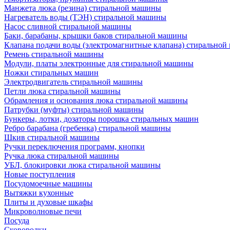
Манжета люка (резина) стиральной машины
Нагреватель воды (ТЭН) стиральной машины
Насос сливной стиральной машины
Баки, барабаны, крышки баков стиральной машины
Клапана подачи воды (электромагнитные клапана) стирально
Ремень стиральной машины
Модули, платы электронные для стиральной машины
Ножки стиральных машин
Электродвигатель стиральной машины
Петли люка стиральной машины
Обрамления и основания люка стиральной машины
Патрубки (муфты) стиральной машины
Бункеры, лотки, дозаторы порошка стиральных машин
Ребро барабана (гребенка) стиральной машины
Шкив стиральной машины
Ручки переключения программ, кнопки
Ручка люка стиральной машины
УБЛ, блокировки люка стиральной машины
Новые поступления
Посудомоечные машины
Вытяжки кухонные
Плиты и духовые шкафы
Микроволновые печи
Посуда
Сковородки