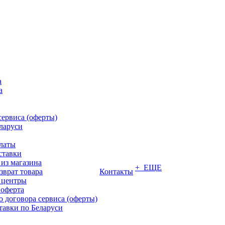
а
а
сервиса (оферты)
ларуси
латы
ставки
из магазина
+ ЕЩЕ
зврат товара
Контакты
 центры
 оферта
 договора сервиса (оферты)
тавки по Беларуси